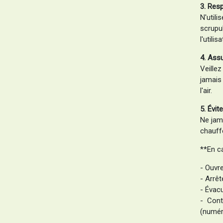
3. Resp
N'uti
scrupu
l'util
4. Assu
Veillez
jamais 
l'air.
5. Évit
Ne jama
chauff
**En ca
- Ouvre
- Arrêt
- Évac
- Cont
(numér