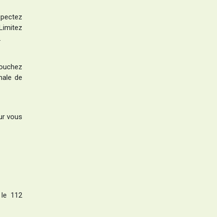
pectez
Limitez
.
 bouchez
imale de
our vous
 le 112