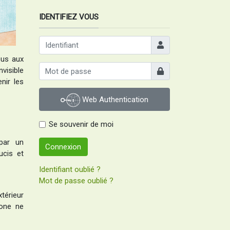
IDENTIFIEZ VOUS
Identifiant
vous aux
Afficher
visible
nir les
Web Authentication
Se souvenir de moi
 par un
Connexion
ucis et
Identifiant oublié ?
Mot de passe oublié ?
térieur
one ne