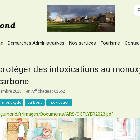
ne
Démarches Administratives
Nos services
Tourisme
Contac
protéger des intoxications au mono
carbone
cembre 2023
Affichages : 62652
monoxyde
carbone
intoxication
//gumond.fr/images/Documents/ARS/COFLYER2023.pdf