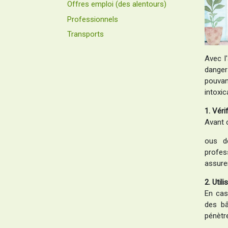
Offres emploi (des alentours)
Professionnels
Transports
Avec l'
danger
pouvan
intoxic
1. Véri
Avant 
ous de
profes
assure
2. Util
En cas
des b
pénètr