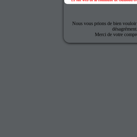
Le site web de la commune de Gumond est
Nous vous prions de bien vouloir
désagrément
Merci de votre compr