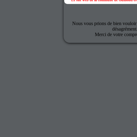
Le site web de la commune de Gumond est
Nous vous prions de bien vouloir
désagrément
Merci de votre compr