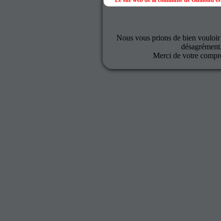
Le site web de la commune de Gumond est
Nous vous prions de bien vouloir
désagrément
Merci de votre compr