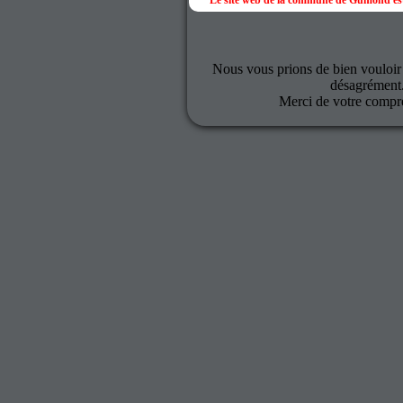
Le site web de la commune de Gumond est
Nous vous prions de bien vouloir
désagrément
Merci de votre compr