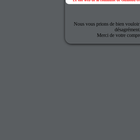
Le site web de la commune de Gumond est
Nous vous prions de bien vouloir
désagrément
Merci de votre compr